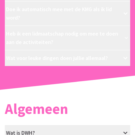
Doe ik automatisch mee met de KMG als ik lid
word?
Heb ik een lidmaatschap nodig om mee te doen
aan de activiteiten?
Wat voor leuke dingen doen jullie allemaal?
Algemeen
Wat is DWH?